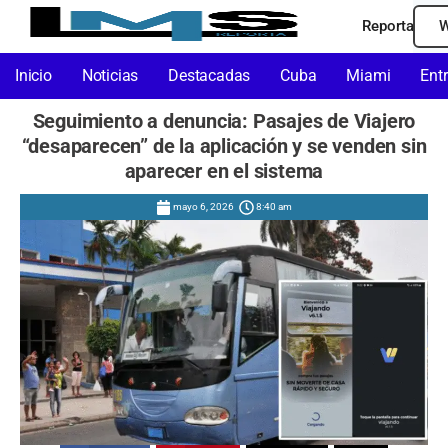
Reporta
W
Inicio
Noticias
Destacadas
Cuba
Miami
Ent
Seguimiento a denuncia: Pasajes de Viajero
“desaparecen” de la aplicación y se venden sin
aparecer en el sistema
mayo 6, 2026
8:40 am