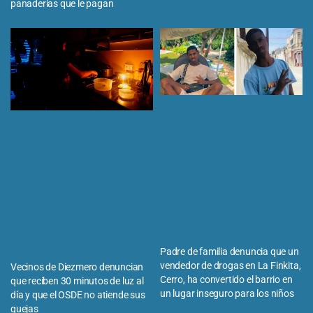
panaderías que le pagan
Padre de familia denuncia que un
vendedor de drogas en La Finkita,
Vecinos de Diezmero denuncian
Cerro, ha convertido el barrio en
que reciben 30 minutos de luz al
un lugar inseguro para los niños
día y que el OSDE no atiende sus
quejas