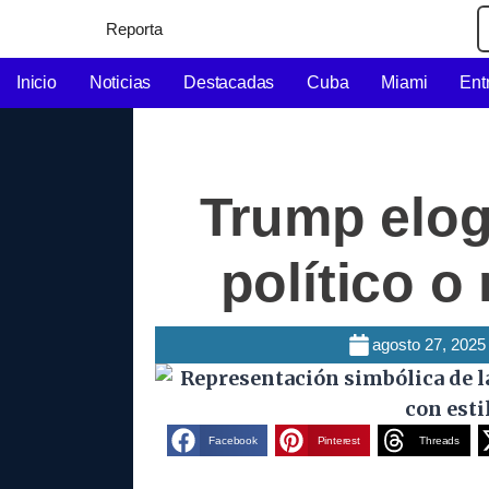
Reporta
Inicio
Noticias
Destacadas
Cuba
Miami
Ent
Trump elogi
político o
agosto 27, 2025
Facebook
Pinterest
Threads