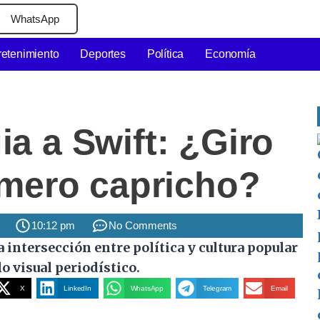
WhatsApp
retenimiento
Deportes
Política
Economía
a a Swift: ¿Giro
 mero capricho?
10:12 pm
No Comments
X
LinkedIn
WhatsApp
Telegram
Email