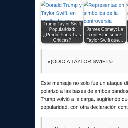
Trump Taylor Swift
Popularidad:
James Comey: La
¿Perdió Fans Tras
confesión sobre
Críticas?
Taylor Swift que…
«¡ODIO A TAYLOR SWIFT!»
Este mensaje no solo fue un ataque di
polarizó a las bases de ambos bandos
Trump volvió a la carga, sugiriendo q
popularidad, con otra declaración con