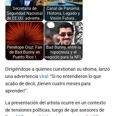
Secretaria de
Canal de Panamá:
Seguridad Nacional
Historia, Legado y
de EE.UU. advierte…
Visión Futura…
Penélope Cruz: Fan
Bad Bunny, entre la
de Bad Bunny en
hipocresía y el
Puerto Rico \
negocio para la NFL
Dirigiéndose a quienes cuestionan su idioma, lanzó
una advertencia
viral
: “Si no entendieron lo que
acabo de decir, ¡tienen cuatro meses para
aprender!”.
La presentación del artista ocurre en un contexto
de tensiones políticas, luego de que asesores de