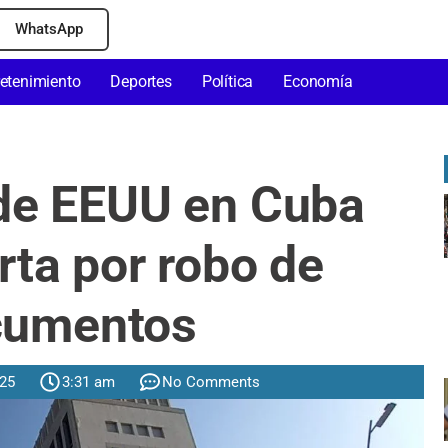
WhatsApp
retenimiento
Deportes
Política
Economía
de EEUU en Cuba
rta por robo de
cumentos
025
3:31 am
No Comments