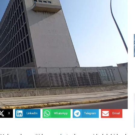
X
LinkedIn
WhatsApp
Telegram
Email