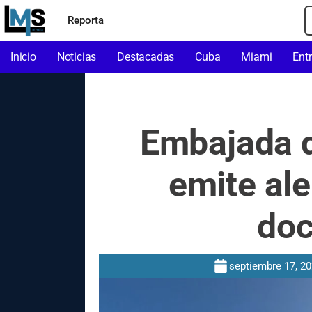
Reporta
Inicio
Noticias
Destacadas
Cuba
Miami
Ent
Embajada 
emite ale
do
septiembre 17, 2