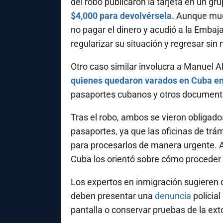
del robo publicaron la tarjeta en un 
$4,000 para devolvérsela.
Aunque much
no pagar el dinero y acudió a la Embaj
regularizar su situación y regresar si
Otro caso similar involucra a Manuel 
quienes quedaron varados en Cuba en
pasaportes cubanos y otros document
Tras el robo, ambos se vieron obligados
pasaportes, ya que las oficinas de tr
para procesarlos de manera urgente. A
Cuba los orientó sobre cómo proceder p
Los expertos en inmigración sugieren 
deben presentar una
denuncia
policial
pantalla o conservar pruebas de la ext