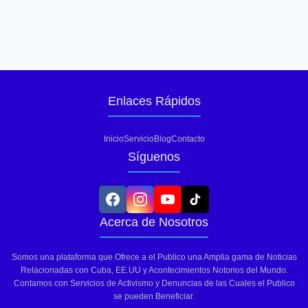
Enlaces Rápidos
Inicio
Servicio
Blog
Contacto
Síguenos
Acerca de Nosotros
Somos una plataforma que Ofrece a el Publico una Amplia gama de Noticias
Relacionadas con Cuba, EE.UU y Acontecimientos Notorios del Mundo.
Contamos con Servicios de Activismo y Denuncias de las Cuales el Publico
se pueden Beneficiar.