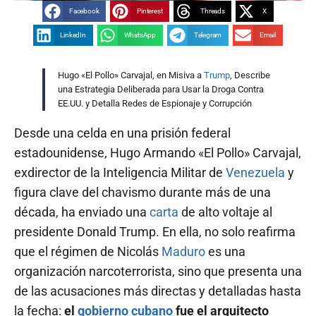
Facebook
Pinterest
Threads
X
LinkedIn
WhatsApp
Telegram
Email
Hugo «El Pollo» Carvajal, en Misiva a
Trump
, Describe
una Estrategia Deliberada para Usar la Droga Contra
EE.UU. y Detalla Redes de Espionaje y Corrupción
Desde una celda en una prisión federal
estadounidense, Hugo Armando «El Pollo» Carvajal,
exdirector de la Inteligencia Militar de
Venezuela
y
figura clave del chavismo durante más de una
década, ha enviado una
carta
de alto voltaje al
presidente Donald Trump. En ella, no solo reafirma
que el régimen de Nicolás
Maduro
es una
organización narcoterrorista, sino que presenta una
de las acusaciones más directas y detalladas hasta
la fecha:
el
gobierno cubano
fue el arquitecto