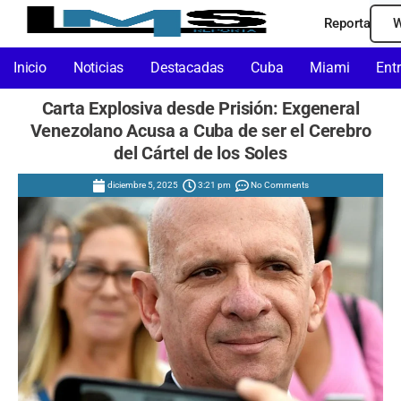
Reporta
W
Inicio
Noticias
Destacadas
Cuba
Miami
Ent
Carta Explosiva desde Prisión: Exgeneral
Venezolano Acusa a Cuba de ser el Cerebro
del Cártel de los Soles
diciembre 5, 2025
3:21 pm
No Comments