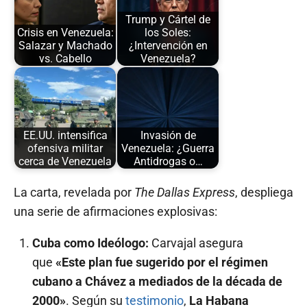
Trump y Cártel de
Crisis en Venezuela:
los Soles:
Salazar y Machado
¿Intervención en
vs. Cabello
Venezuela?
EE.UU. intensifica
Invasión de
ofensiva militar
Venezuela: ¿Guerra
cerca de Venezuela
Antidrogas o…
La carta, revelada por
The Dallas Express
, despliega
una serie de afirmaciones explosivas:
Cuba como Ideólogo:
Carvajal asegura
que
«Este plan fue sugerido por el régimen
cubano a Chávez a mediados de la década de
2000»
. Según su
testimonio
,
La Habana