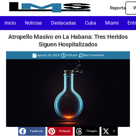
Reporta
W
Inicio
Noticias
Destacadas
Cuba
Miami
Ent
Atropello Masivo en La Habana: Tres Heridos
Siguen Hospitalizados
agosto 26, 2025
6:00 pm
No Comments
Facebook
Pinterest
Threads
X