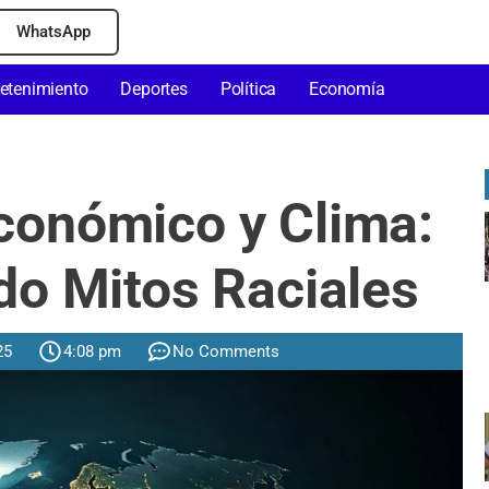
WhatsApp
retenimiento
Deportes
Política
Economía
Económico y Clima:
o Mitos Raciales
25
4:08 pm
No Comments