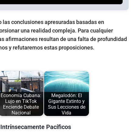
o las conclusiones apresuradas basadas en
torsionar una realidad compleja. Para cualquier
as afirmaciones resultan de una falta de profundidad
mos y refutaremos estas proposiciones.
Economía Cubana:
Megalodón: El
Lujo en TikTok
Gigante Extinto y
Enciende Debate
Sus Lecciones de
Nacional
Vida
 Intrínsecamente Pacíficos