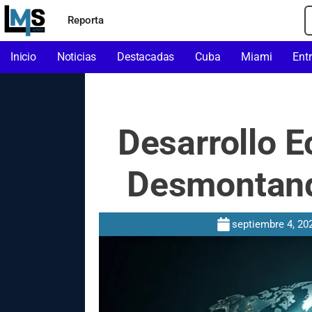
Reporta
Inicio
Noticias
Destacadas
Cuba
Miami
Ent
Desarrollo 
Desmontand
septiembre 4, 20