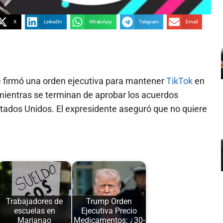
X
LinkedIn
WhatsApp
Telegram
Email
 firmó una orden ejecutiva para mantener
TikTok
en
mientras se terminan de aprobar los acuerdos
tados Unidos. El expresidente aseguró que no quiere
Trabajadores de
Trump Orden
escuelas en
Ejecutiva Precio
Marianao
Medicamentos: ¿30-