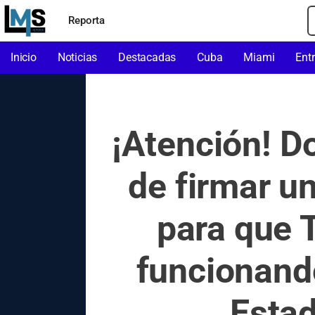
Reporta
Inicio
Noticias
Destacadas
Cuba
Miami
Ent
¡Atención! D
de firmar u
para que 
funcionand
Estad