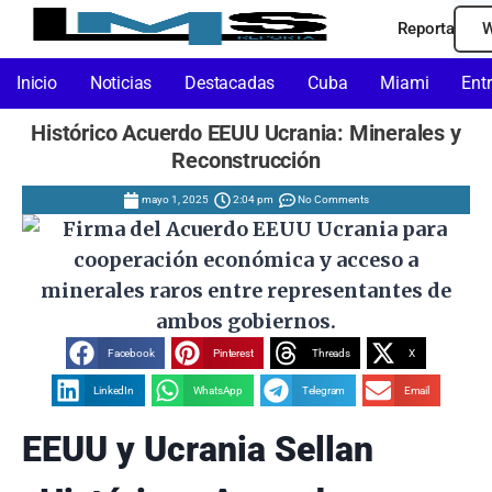
Reporta
W
Inicio
Noticias
Destacadas
Cuba
Miami
Ent
Histórico Acuerdo EEUU Ucrania: Minerales y
Reconstrucción
mayo 1, 2025
2:04 pm
No Comments
Facebook
Pinterest
Threads
X
LinkedIn
WhatsApp
Telegram
Email
EEUU y Ucrania Sellan