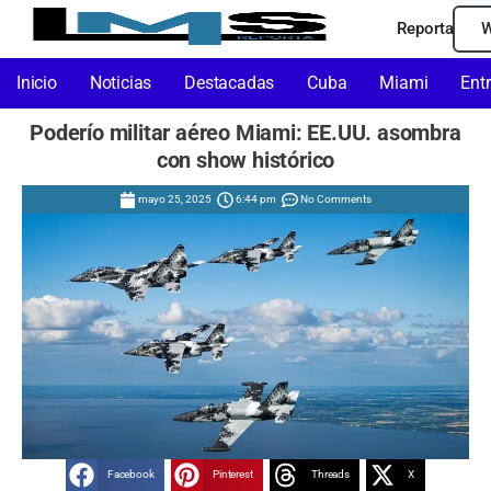
Reporta
W
Inicio
Noticias
Destacadas
Cuba
Miami
Ent
Poderío militar aéreo Miami: EE.UU. asombra
con show histórico
mayo 25, 2025
6:44 pm
No Comments
Facebook
Pinterest
Threads
X