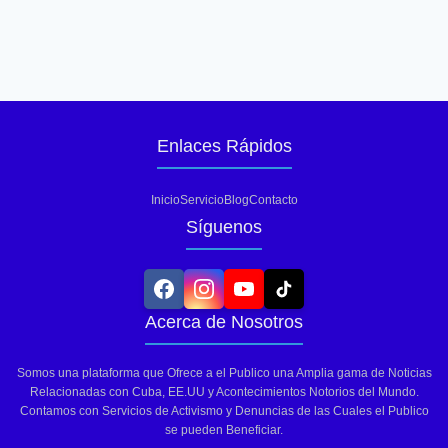
Enlaces Rápidos
Inicio
Servicio
Blog
Contacto
Síguenos
Acerca de Nosotros
Somos una plataforma que Ofrece a el Publico una Amplia gama de Noticias
Relacionadas con Cuba, EE.UU y Acontecimientos Notorios del Mundo.
Contamos con Servicios de Activismo y Denuncias de las Cuales el Publico
se pueden Beneficiar.