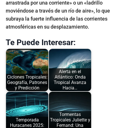
arrastrada por una corriente» o un «ladrillo
moviéndose a través de un río de aire», lo que
subraya la fuerte influencia de las corrientes
atmosféricas en su desplazamiento.
Te Puede Interesar:
Alerta en el
Ciclones Tropicales:
Atlántico: Onda
Geografía, Patrones
Tropical Avanza
y Predicción
Hacia…
Tormentas
Temporada
Tropicales Juliette y
Huracanes 2025:
Fernand: Una