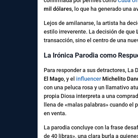
confirmada por perfiles como
Cuba Ur
mil dólares
, lo que ha generado una a
Lejos de amilanarse, la artista ha dec
estilo irreverente. La decisión de que
transacción, sino el centro de una nu
La Irónica Parodia como Respue
Para responder a sus detractores, La 
El Mago
, y el
influencer
Michelito Da
con una peluca rosa y un llamativo at
propia Diosa interpreta a una compra
llena de «malas palabras» cuando el p
en venta.
La parodia concluye con la frase desa
de 40 libras», una clara burla a quien