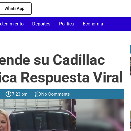
WhatsApp
retenimiento
Deportes
Política
Economía
ende su Cadillac
ica Respuesta Viral
7:23 pm
No Comments