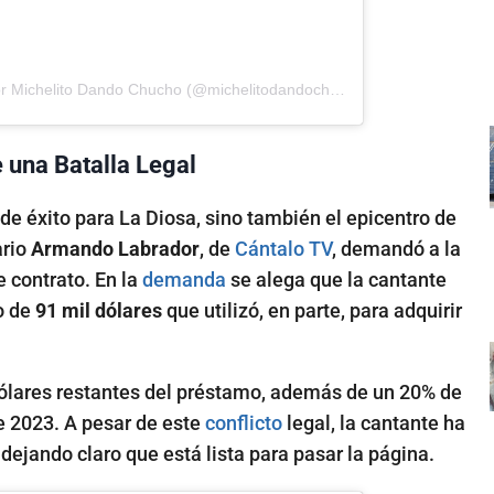
Una publicación compartida por Michelito Dando Chucho (@michelitodandochucho)
 una Batalla Legal
 de éxito para La Diosa, sino también el epicentro de
ario
Armando Labrador
, de
Cántalo TV
, demandó a la
e contrato. En la
demanda
se alega que la cantante
o de
91 mil dólares
que utilizó, en parte, para adquirir
ólares restantes del préstamo, además de un 20% de
e 2023. A pesar de este
conflicto
legal, la cantante ha
 dejando claro que está lista para pasar la página.