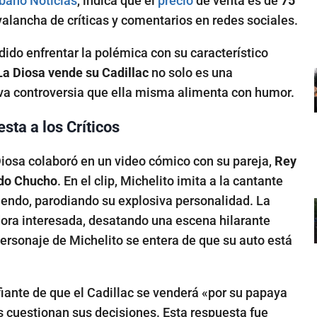
bano Noticias
, indica que el
precio
de venta es de
75
valancha de críticas y comentarios en redes sociales.
idido enfrentar la polémica con su característico
La Diosa vende su Cadillac
no solo es una
eva controversia que ella misma alimenta con humor.
sta a los Críticos
Diosa colaboró en un video cómico con su pareja,
Rey
ndo Chucho
. En el clip, Michelito imita a la cantante
uendo, parodiando su explosiva personalidad. La
dora interesada, desatando una escena hilarante
ersonaje de Michelito se entera de que su auto está
fiante de que el Cadillac se venderá «por su papaya
es cuestionan sus decisiones. Esta respuesta fue