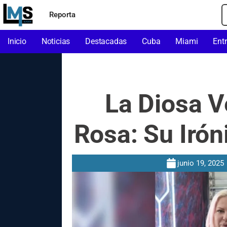
Reporta
Inicio
Noticias
Destacadas
Cuba
Miami
Ent
La Diosa V
Rosa: Su Irón
junio 19, 2025