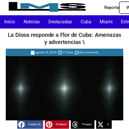
Reporta
W
Inicio
Noticias
Destacadas
Cuba
Miami
Ent
La Diosa responde a Flor de Cuba: Amenazas
y advertencias \
agosto 20, 2025
7:25 pm
No Comments
Facebook
Pinterest
Threads
X