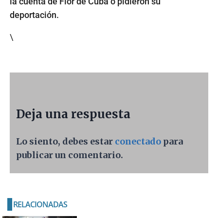
la cuenta de Flor de Cuba o pidieron su
deportación.
\
Deja una respuesta
Lo siento, debes estar
conectado
para
publicar un comentario.
RELACIONADAS