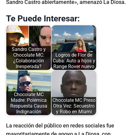
Sandro Castro abiertamente», amenazó La Diosa.
Te Puede Interesar:
Sandro Castro y
Chocolate MC:
Logros de Flor de
¿Colaboración
Cuba: Auto a hijos y
Inesperada?
Range Rover nuevo
Chocolate MC
Madre: Polémica
Chocolate MC Preso
Respuesta Causa
Otra Vez: Secuestro
Indignación
y Robo en Miami
La reacción del público en redes sociales fue
mayoritariamente de apoyo a La Diosa, con