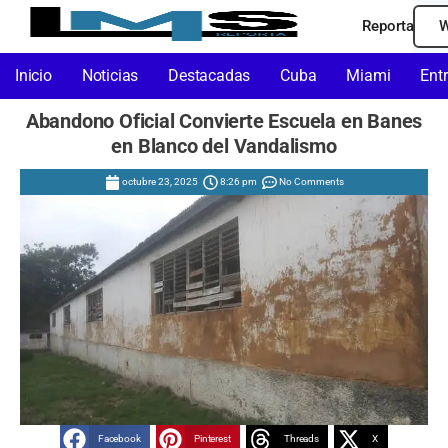
Reporta
W
Inicio
Noticias
Destacadas
Cuba
Miami
Ent
Abandono Oficial Convierte Escuela en Banes
en Blanco del Vandalismo
octubre 23, 2025
8:26 pm
No Comments
Facebook
Pinterest
Threads
X