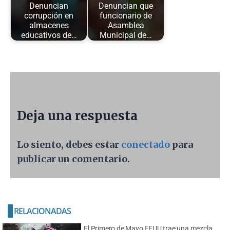
Denuncian
Denuncian que
corrupción en
funcionario de
almacenes
Asamblea
educativos de…
Municipal de…
Deja una respuesta
Lo siento, debes estar
conectado
para
publicar un comentario.
RELACIONADAS
El Primero de Mayo EEUU trae una mezcla