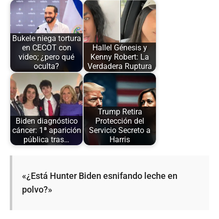
Bukele niega tortura
en CECOT con
Hallel Génesis y
video; ¿pero qué
Kenny Robert: La
oculta?
Verdadera Ruptura
Trump Retira
Biden diagnóstico
Protección del
cáncer: 1ª aparición
Servicio Secreto a
pública tras…
Harris
«¿Está Hunter Biden esnifando leche en
polvo?»