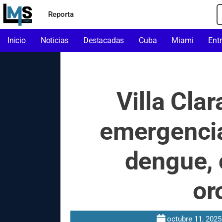
Reporta
Inicio
Noticias
Destacadas
Cuba
Miami
Ent
Villa Clar
emergencia
dengue, 
or
octubre 11, 2025