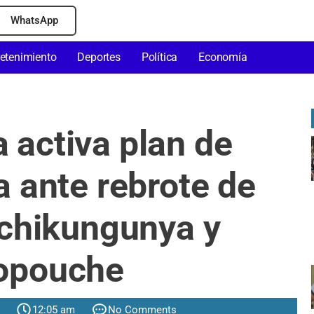
WhatsApp
retenimiento
Deportes
Política
Economía
a activa plan de
 ante rebrote de
chikungunya y
opouche
12:05 am
No Comments