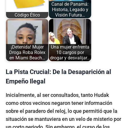
Canal de Panamá:
Historia, Legado y
Código Ético
Visión Futura…
¡Detenida! Mujer
Una mujer enfrenta
Droga Roba Rolex
10 cargos por
en Miami Beach…
drogar y desvalijar…
La Pista Crucial: De la Desaparición al
Empeño Ilegal
Inicialmente, al ser consultados, tanto Hudak
como otros vecinos negaron tener información
sobre el paradero del reloj, lo que permitió que la
situación se mantuviera en un velo de misterio por
un corto periodo. Sin embargo, el curso de los