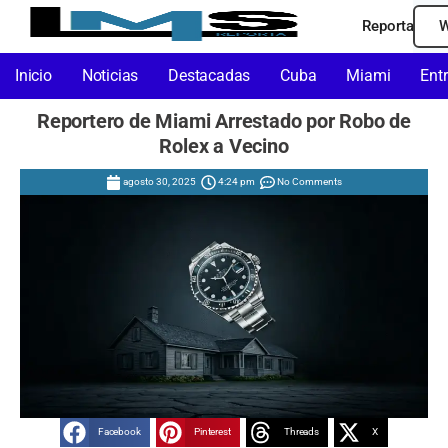
Reporta
W
Inicio
Noticias
Destacadas
Cuba
Miami
Ent
Reportero de Miami Arrestado por Robo de
Rolex a Vecino
agosto 30, 2025
4:24 pm
No Comments
Facebook
Pinterest
Threads
X