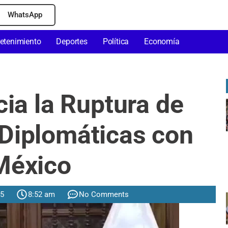
WhatsApp
retenimiento
Deportes
Política
Economía
ia la Ruptura de
Diplomáticas con
México
25
8:52 am
No Comments