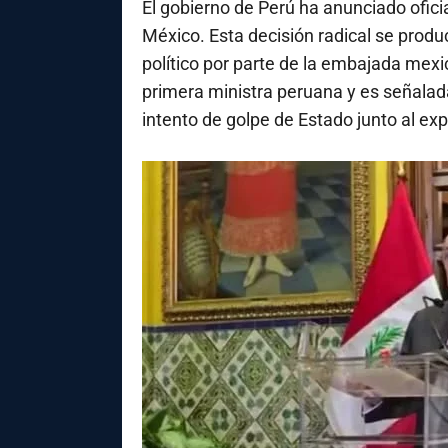
El gobierno de Perú ha anunciado ofic
México. Esta decisión radical se produ
político por parte de la embajada me
primera ministra peruana y es señalad
intento de golpe de Estado junto al exp