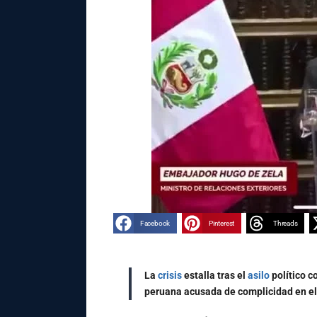
Facebook
Pinterest
Threads
La
crisis
estalla tras el
asilo
político c
peruana acusada de complicidad en el 