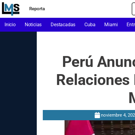
Reporta
Inicio
Noticias
Destacadas
Cuba
Miami
Ent
Perú Anunc
Relaciones 
noviembre 4, 20