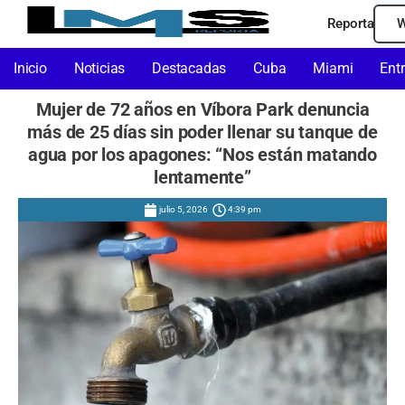
Reporta
W
Inicio
Noticias
Destacadas
Cuba
Miami
Ent
Mujer de 72 años en Víbora Park denuncia
más de 25 días sin poder llenar su tanque de
agua por los apagones: “Nos están matando
lentamente”
julio 5, 2026
4:39 pm