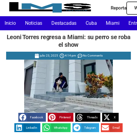
Reporta
W
Inicio
Noticias
Destacadas
Cuba
Miami
Ent
Leoni Torres regresa a Miami: su perro se roba
el show
julio 23, 2025
4:14 pm
No Comments
Facebook
Pinterest
Threads
X
LinkedIn
WhatsApp
Telegram
Email