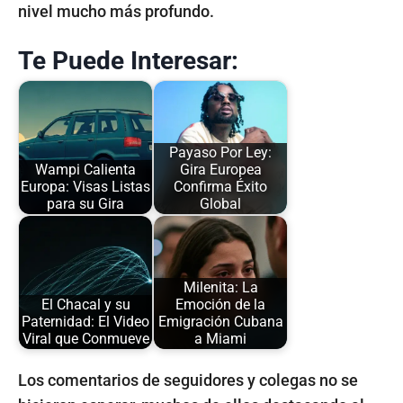
nivel mucho más profundo.
Te Puede Interesar:
Payaso Por Ley:
Wampi Calienta
Gira Europea
Europa: Visas Listas
Confirma Éxito
para su Gira
Global
Milenita: La
El Chacal y su
Emoción de la
Paternidad: El Video
Emigración Cubana
Viral que Conmueve
a Miami
Los comentarios de seguidores y colegas no se