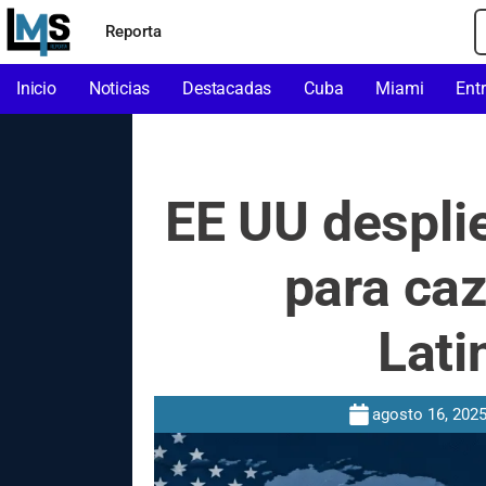
Reporta
Inicio
Noticias
Destacadas
Cuba
Miami
Ent
EE UU despli
para caz
Lati
agosto 16, 202