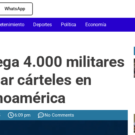
WhatsApp
retenimiento
Deportes
Política
Economía
ega 4.000 militares
ar cárteles en
noamérica
5
6:09 pm
No Comments