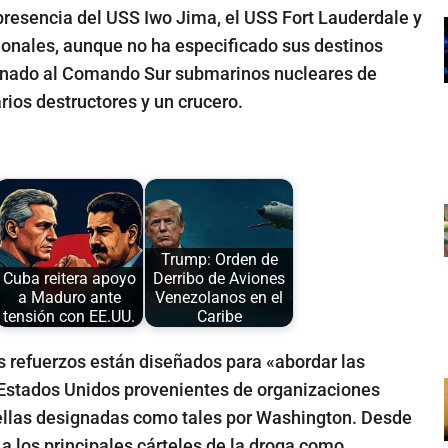
presencia del USS Iwo Jima, el USS Fort Lauderdale y
ionales, aunque no ha especificado sus destinos
tinado al Comando Sur submarinos nucleares de
rios destructores y un crucero.
Trump: Orden de
Cuba reitera apoyo
Derribo de Aviones
a Maduro ante
Venezolanos en el
tensión con EE.UU.
Caribe
s refuerzos están diseñados para «abordar las
Estados Unidos provenientes de organizaciones
ellas designadas como tales por Washington. Desde
a los principales cárteles de la droga como