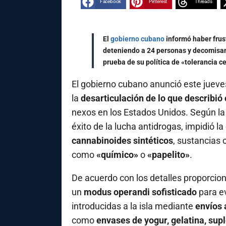
Facebook
Pinterest
Threads
El
gobierno cubano
informó haber frust
deteniendo a 24 personas y decomisan
prueba de su política de «tolerancia ce
El gobierno cubano anunció este jueve
la
desarticulación de lo que describió
nexos en los Estados Unidos. Según la 
éxito de la lucha antidrogas, impidió la
cannabinoides sintéticos
, sustancias
como
«químico»
o
«papelito»
.
De acuerdo con los detalles proporcion
un
modus operandi sofisticado
para ev
introducidas a la isla mediante
envíos 
como
envases de yogur, gelatina, su