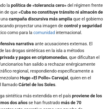
ndo la
política de «tolerancia cero»
del régimen frente
ión de que
«Cuba no constituye tránsito ni almacén de
n una
campaña discursiva más amplia
que el gobierno
 buscando proyectar una imagen de
control y seguridad
tico como para la
comunidad
internacional.
fensiva narrativa
ante acusaciones externas. El
 de las drogas sintéticas en la isla a métodos
privada y pagos en criptomonedas
, que dificultan el
funcionarios han salido a rechazar enérgicamente
tráfico regional, respondiendo específicamente a
venezolano
Hugo «El Pollo» Carvajal
, quien en el
el llamado
Cártel de los Soles
.
ga sintética más extendida en el país
proviene de los
timos dos años
se han frustrado
más de 70