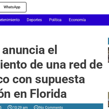
WhatsApp
retenimiento
Deportes
Política
Economía
anuncia el
ento de una red de
ico con supuesta
ón en Florida
5
10:29 am
No Comments