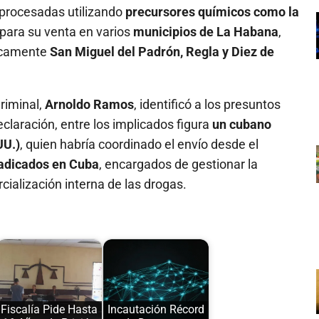
n procesadas utilizando
precursores químicos como la
 para su venta en varios
municipios de La Habana
,
ficamente
San Miguel del Padrón, Regla y Diez de
Criminal,
Arnoldo Ramos
, identificó a los presuntos
claración, entre los implicados figura
un cubano
UU.)
, quien habría coordinado el envío desde el
radicados en Cuba
, encargados de gestionar la
cialización interna de las drogas.
Fiscalía Pide Hasta
Incautación Récord