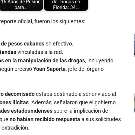
16 Años de Prisión
de Drogas en
para…
Florida: 34…
eporte oficial, fueron los siguientes:
 de pesos cubanos
en efectivo.
viendas
vinculadas a la red.
os en la manipulación de las drogas
, incluyendo
, según precisó
Yoan Saporta
, jefe del órgano
ro decomisado
estaba destinado a ser enviado al
nes ilícitas
. Además, señalaron que el gobierno
dades estadounidenses
sobre la implicación de
 que
no habían recibido respuesta
a sus solicitudes
 extradición.