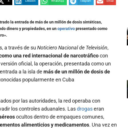
X
LinkedIn
WhatsApp
Telegram
Email
rado la entrada de más de un millón de dosis sintéticas,
do dinero y propiedades, en un
operativo
presentado como
ro».
s, a través de su
Noticiero Nacional de Televisión
,
 como una red internacional de narcotráfico
con
versión oficial, la operación, presentada como un
 entrada a la isla de
más de un millón de dosis de
 conocidas popularmente en Cuba
ados por las autoridades, la red operaba con
adir los controles aduanales. Las
drogas
eran
aéreos
ocultos dentro de empaques comunes,
plementos alimenticios y medicamentos
. Una vez en