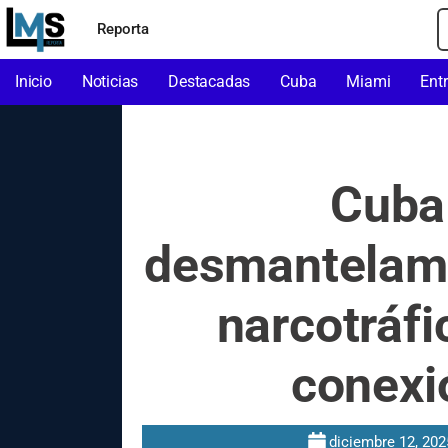
Reporta
Inicio
Noticias
Destacadas
Cuba
Miami
Ent
Cuba 
desmantelami
narcotráf
conexi
diciembre 12, 202