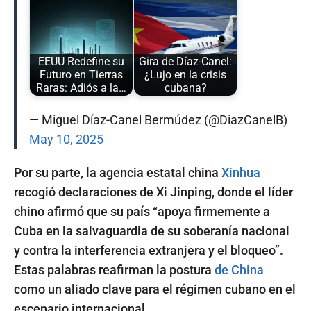
EEUU Redefine su
Gira de Díaz-Canel:
Futuro en Tierras
¿Lujo en la crisis
Raras: Adiós a la…
cubana?
— Miguel Díaz-Canel Bermúdez (@DiazCanelB)
May 10, 2025
Por su parte, la agencia estatal china
Xinhua
recogió declaraciones de Xi Jinping, donde el líder
chino afirmó que su país “apoya firmemente a
Cuba en la salvaguardia de su soberanía nacional
y contra la interferencia extranjera y el bloqueo”.
Estas palabras reafirman la postura
de China
como un aliado clave para el régimen cubano en el
escenario internacional.