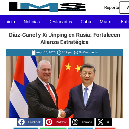
Reporta
W
Inicio
Noticias
Destacadas
Cuba
Miami
Ent
Díaz-Canel y Xi Jinping en Rusia: Fortalecen
Alianza Estratégica
mayo 10, 2025
6:19 pm
No Comments
Facebook
Pinterest
Threads
X