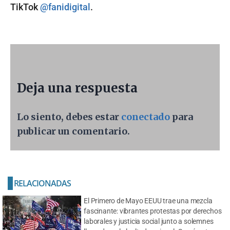
TikTok
@fanidigital
.
Deja una respuesta
Lo siento, debes estar
conectado
para
publicar un comentario.
RELACIONADAS
El Primero de Mayo EEUU trae una mezcla
fascinante: vibrantes protestas por derechos
laborales y justicia social junto a solemnes