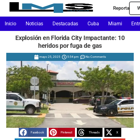
Reporta
W
Inicio
Noticias
Destacadas
Cuba
Miami
Ent
Explosión en Florida City Impactante: 10
heridos por fuga de gas
mayo 25, 2025
5:54 pm
No Comments
Facebook
Pinterest
Threads
X