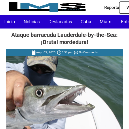
Reporta
W
Inicio
Noticias
Destacadas
Cuba
Miami
Ent
Ataque barracuda Lauderdale-by-the-Sea:
¡Brutal mordedura!
mayo 29, 2025
3:31 pm
No Comments