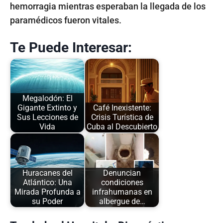
hemorragia mientras esperaban la llegada de los
paramédicos fueron vitales.
Te Puede Interesar:
Megalodón: El
Gigante Extinto y
Café Inexistente:
Sus Lecciones de
Crisis Turística de
Vida
Cuba al Descubierto
Huracanes del
Denuncian
Atlántico: Una
condiciones
Mirada Profunda a
infrahumanas en
su Poder
albergue de…