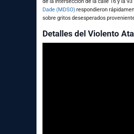
de la intersección de la calle 16 y la 
Dade (MDSO)
respondieron rápidamente
sobre gritos desesperados provenientes 
Detalles del Violento At