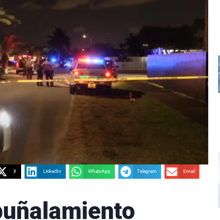
X
LinkedIn
WhatsApp
Telegram
Email
puñalamiento