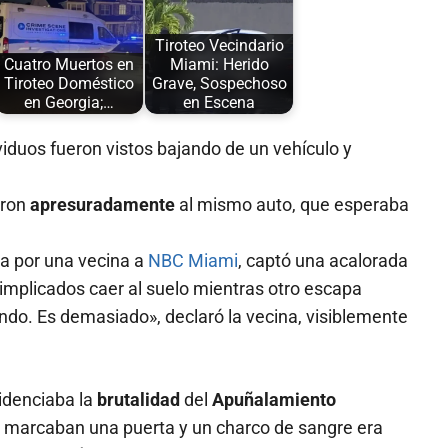
Tiroteo Vecindario
Cuatro Muertos en
Miami: Herido
Tiroteo Doméstico
Grave, Sospechoso
en Georgia;…
en Escena
viduos fueron vistos bajando de un vehículo y
aron
apresuradamente
al mismo auto, que esperaba
da por una vecina a
NBC Miami
, captó una acalorada
 implicados caer al suelo mientras otro escapa
ando. Es demasiado», declaró la vecina, visiblemente
videnciaba la
brutalidad
del
Apuñalamiento
e marcaban una puerta y un charco de sangre era