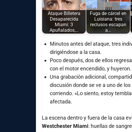
Ataque Billetera
Fuga de cárcel en
Desaparecida
Luisiana: tres
Miami: 3
reclusos escapan
Apuñalados,…
a…
Minutos antes del ataque, tres indi
dirigiéndose a la casa.
Poco después, dos de ellos regres
con el motor encendido, y huyeron.
Una grabación adicional, comparti
discusión donde se ve a uno de los
corriendo. «Lo siento, estoy tembl
afectada.
La escena dentro y fuera de la casa e
Westchester Miami
: huellas de sangr