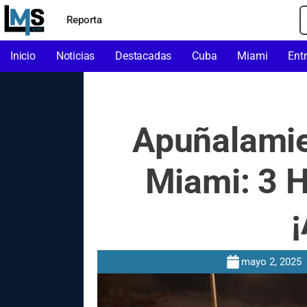
Reporta
Inicio
Noticias
Destacadas
Cuba
Miami
Ent
Apuñalamie
Miami: 3 H
¡
mayo 2, 2025