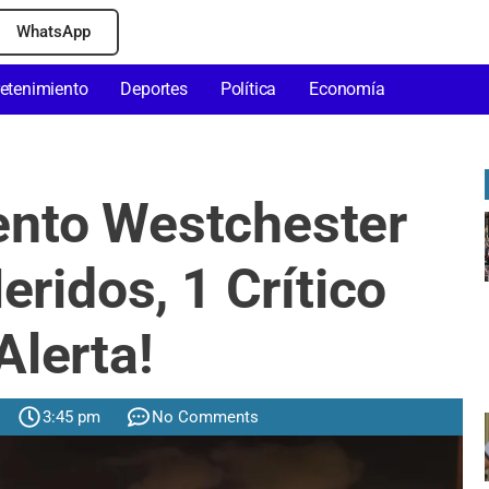
WhatsApp
retenimiento
Deportes
Política
Economía
nto Westchester
eridos, 1 Crítico
Alerta!
3:45 pm
No Comments