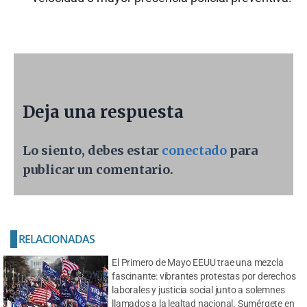
Deja una respuesta
Lo siento, debes estar
conectado
para
publicar un comentario.
RELACIONADAS
El Primero de Mayo EEUU trae una mezcla
fascinante: vibrantes protestas por derechos
laborales y justicia social junto a solemnes
llamados a la lealtad nacional. Sumérgete en