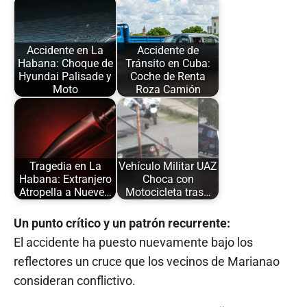
Accidente en La
Accidente de
Habana: Choque de
Tránsito en Cuba:
Hyundai Palisade y
Coche de Renta
Moto
Roza Camión
Tragedia en La
Vehículo Militar UAZ
Habana: Extranjero
Choca con
Atropella a Nueve…
Motocicleta tras…
Un punto crítico y un patrón recurrente:
El accidente ha puesto nuevamente bajo los
reflectores un cruce que los vecinos de Marianao
consideran conflictivo.