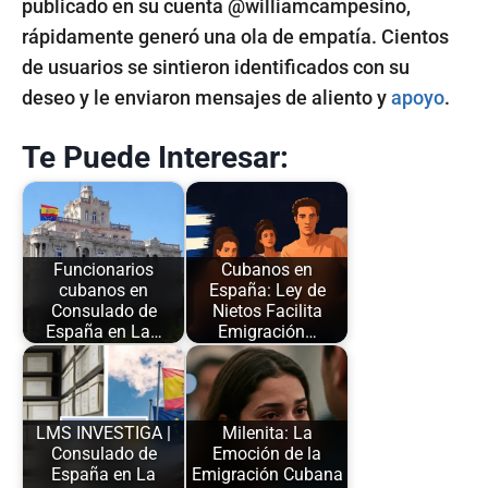
publicado en su cuenta @williamcampesino,
rápidamente generó una ola de empatía. Cientos
de usuarios se sintieron identificados con su
deseo y le enviaron mensajes de aliento y
apoyo
.
Te Puede Interesar:
Funcionarios
Cubanos en
cubanos en
España: Ley de
Consulado de
Nietos Facilita
España en La…
Emigración…
LMS INVESTIGA |
Milenita: La
Consulado de
Emoción de la
España en La
Emigración Cubana