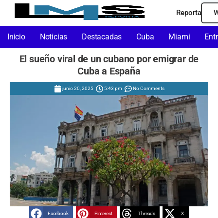
Reporta
W
Inicio
Noticias
Destacadas
Cuba
Miami
Ent
El sueño viral de un cubano por emigrar de
Cuba a España
junio 20, 2025
5:43 pm
No Comments
Facebook
Pinterest
Threads
X