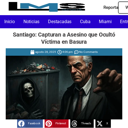
Reporta
W
Inicio
Noticias
Destacadas
Cuba
Miami
Ent
Santiago: Capturan a Asesino que Ocultó
Víctima en Basura
agosto 28, 2025
4:06 pm
No Comments
Facebook
Pinterest
Threads
X