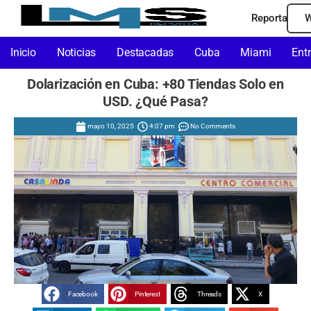
Reporta
W
Inicio
Noticias
Destacadas
Cuba
Miami
Ent
Dolarización en Cuba: +80 Tiendas Solo en
USD. ¿Qué Pasa?
mayo 10, 2025
4:07 pm
No Comments
Facebook
Pinterest
Threads
X