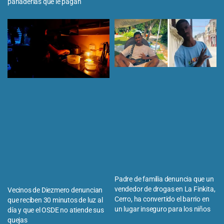
panaderías que le pagan
Padre de familia denuncia que un
vendedor de drogas en La Finkita,
Vecinos de Diezmero denuncian
Cerro, ha convertido el barrio en
que reciben 30 minutos de luz al
un lugar inseguro para los niños
día y que el OSDE no atiende sus
quejas