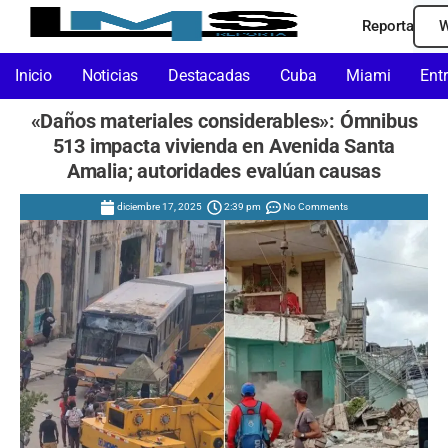
Reporta
W
Inicio
Noticias
Destacadas
Cuba
Miami
Ent
«Daños materiales considerables»: Ómnibus
513 impacta vivienda en Avenida Santa
Amalia; autoridades evalúan causas
diciembre 17, 2025
2:39 pm
No Comments