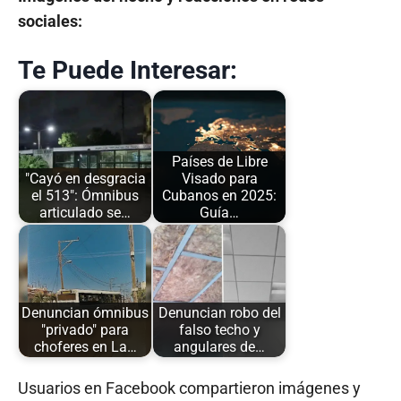
sociales:
Te Puede Interesar:
Países de Libre
"Cayó en desgracia
Visado para
el 513": Ómnibus
Cubanos en 2025:
articulado se…
Guía…
Denuncian ómnibus
Denuncian robo del
"privado" para
falso techo y
choferes en La…
angulares de…
Usuarios en Facebook compartieron imágenes y