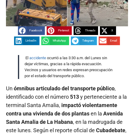
Facebook
Pinterest
Threads
X
LinkedIn
WhatsApp
Telegram
Email
El
accidente
ocurrió a las 3:30 a.m. del Lunes sin
dejar víctimas, gracias a la rápida evacuación.
Vecinos y usuarios en redes expresan preocupación
por el estado del transporte público.
Un
ómnibus articulado del transporte público
,
identificado con el número
513
y perteneciente a la
terminal Santa Amalia,
impactó violentamente
contra una vivienda de dos plantas
en la
Avenida
Santa Amalia de La Habana
, en la madrugada de
este lunes. Según el reporte oficial de
Cubadebate
,