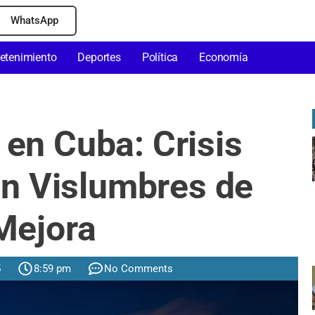
WhatsApp
retenimiento
Deportes
Política
Economía
en Cuba: Crisis
sin Vislumbres de
Mejora
5
8:59 pm
No Comments