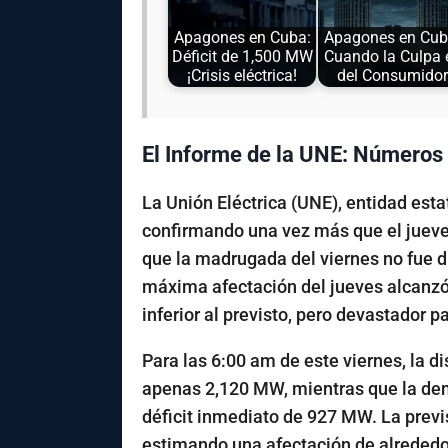
Apagones en Cuba:
Apagones en Cub
Déficit de 1,500 MW
Cuando la Culpa 
¡Crisis eléctrica!
del Consumidor
El Informe de la UNE: Números 
La Unión Eléctrica (UNE), entidad esta
confirmando una vez más que el jueves
que la madrugada del viernes no fue d
máxima afectación del jueves alcanzó
inferior al previsto, pero devastador p
Para las 6:00 am de este viernes, la d
apenas
2,120 MW
, mientras que la d
déficit inmediato de
927 MW
. La prev
estimando una afectación de alreded