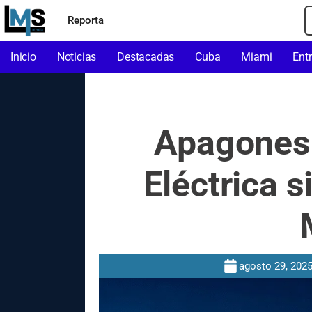
Reporta
Inicio
Noticias
Destacadas
Cuba
Miami
Ent
Apagones 
Eléctrica 
agosto 29, 202