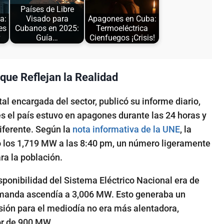
Países de Libre
a:
Visado para
Apagones en Cuba:
es
Cubanos en 2025:
Termoeléctrica
Guía…
Cienfuegos ¡Crisis!
que Reflejan la Realidad
tal encargada del sector, publicó su informe diario,
 el país estuvo en apagones durante las 24 horas y
iferente. Según la
nota informativa de la UNE
, la
 los
1,719 MW
a las 8:40 pm, un número ligeramente
ara la población.
isponibilidad del Sistema Eléctrico Nacional era de
emanda ascendía a
3,006 MW
. Esto generaba un
isión para el mediodía no era más alentadora,
or de
900 MW
.