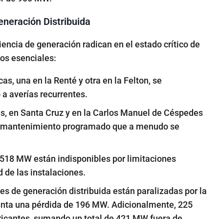
eneración Distribuida
iencia de generación radican en el estado crítico de
mos esenciales:
s, una en la Renté y otra en la Felton, se
 a averías recurrentes.
s, en Santa Cruz y en la Carlos Manuel de Céspedes
de mantenimiento programado que a menudo se
518 MW
están indisponibles por limitaciones
d de las instalaciones.
les de generación distribuida
están paralizadas por la
enta una pérdida de
196 MW
. Adicionalmente,
225
bricantes, sumando un total de
421 MW
fuera de