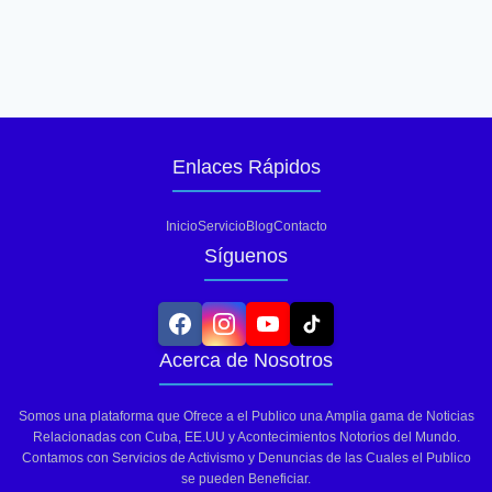
Enlaces Rápidos
Inicio
Servicio
Blog
Contacto
Síguenos
Acerca de Nosotros
Somos una plataforma que Ofrece a el Publico una Amplia gama de Noticias
Relacionadas con Cuba, EE.UU y Acontecimientos Notorios del Mundo.
Contamos con Servicios de Activismo y Denuncias de las Cuales el Publico
se pueden Beneficiar.