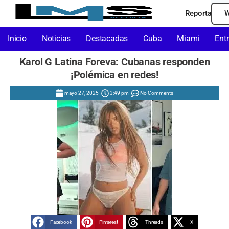
Reporta
W
Inicio
Noticias
Destacadas
Cuba
Miami
Ent
Karol G Latina Foreva: Cubanas responden
¡Polémica en redes!
mayo 27, 2025
3:49 pm
No Comments
Facebook
Pinterest
Threads
X