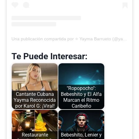
Una publicación compartida por ⭐️ Yayma Barrueto (@yayma_star)
Te Puede Interesar:
"Ropopocho":
Cantante Cubana
Bebeshito y El Alfa
Yayma Reconocida
Marcan el Ritmo
por Karol G: ¡Viral!
Caribeño
Restaurante
Bebeshito, Lenier y