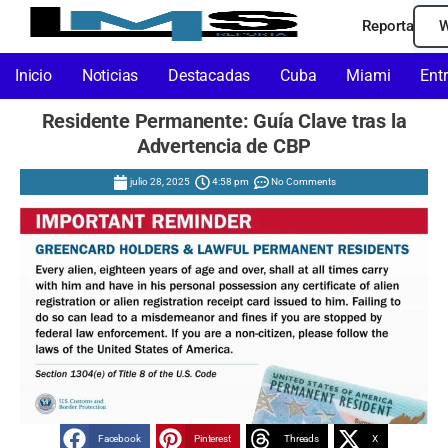
Reporta
W
Inicio
Noticias
Destacadas
Cuba
Miami
Ent
Residente Permanente: Guía Clave tras la
Advertencia de CBP
julio 28, 2025
4:58 pm
No Comments
Facebook
Pinterest
Threads
X