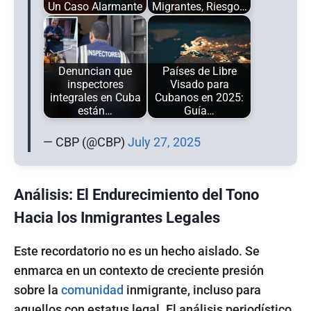
Un Caso Alarmante
Migrantes, Riesgo…
Denuncian que
Países de Libre
inspectores
Visado para
integrales en Cuba
Cubanos en 2025:
están…
Guía…
— CBP (@CBP)
July 27, 2025
Análisis: El Endurecimiento del Tono
Hacia los Inmigrantes Legales
Este recordatorio no es un hecho aislado. Se
enmarca en un contexto de creciente presión
sobre la
comunidad
inmigrante, incluso para
aquellos con estatus legal. El análisis periodístico