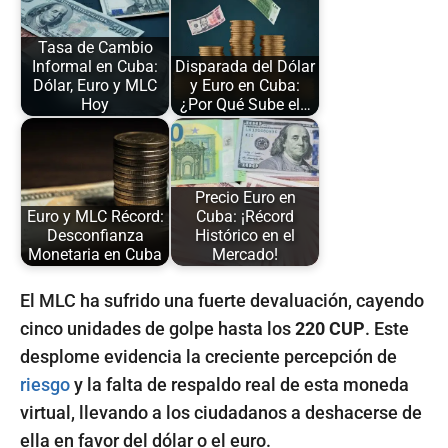
Tasa de Cambio
Informal en Cuba:
Disparada del Dólar
Dólar, Euro y MLC
y Euro en Cuba:
Hoy
¿Por Qué Sube el…
Precio Euro en
Euro y MLC Récord:
Cuba: ¡Récord
Desconfianza
Histórico en el
Monetaria en Cuba
Mercado!
El MLC ha sufrido una fuerte devaluación, cayendo
cinco unidades de golpe hasta los
220 CUP
. Este
desplome evidencia la creciente percepción de
riesgo
y la falta de respaldo real de esta moneda
virtual, llevando a los ciudadanos a deshacerse de
ella en favor del dólar o el euro.