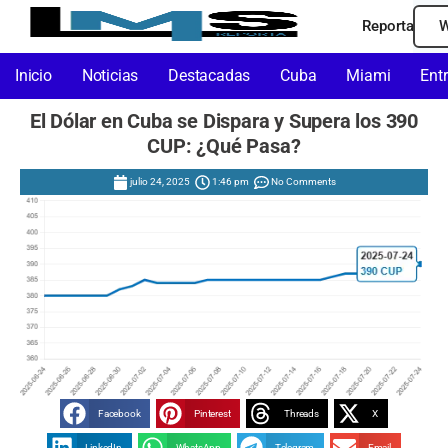
Reporta
W
Inicio
Noticias
Destacadas
Cuba
Miami
Ent
El Dólar en Cuba se Dispara y Supera los 390
CUP: ¿Qué Pasa?
julio 24, 2025
1:46 pm
No Comments
Facebook
Pinterest
Threads
X
LinkedIn
WhatsApp
Telegram
Email