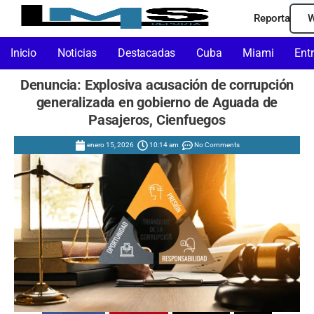
Reporta
W
Inicio
Noticias
Destacadas
Cuba
Miami
Ent
Denuncia: Explosiva acusación de corrupción
generalizada en gobierno de Aguada de
Pasajeros, Cienfuegos
enero 15, 2026
10:14 am
No Comments