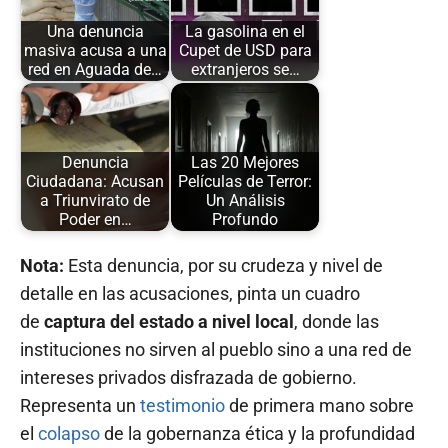
Una denuncia
La gasolina en el
masiva acusa a una
Cupet de USD para
red en Aguada de…
extranjeros se…
Denuncia
Las 20 Mejores
Ciudadana: Acusan
Películas de Terror:
a Triunvirato de
Un Análisis
Poder en…
Profundo
Nota:
Esta denuncia, por su crudeza y nivel de
detalle en las acusaciones, pinta un cuadro
de
captura del estado a nivel local
, donde las
instituciones no sirven al pueblo sino a una red de
intereses privados disfrazada de gobierno.
Representa un
testimonio
de primera mano sobre
el
colapso
de la gobernanza ética y la profundidad