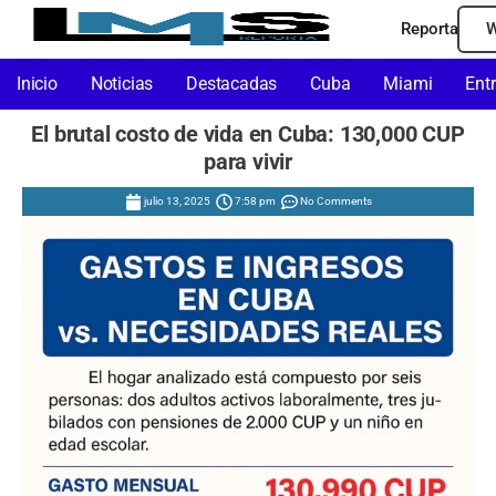
Reporta
W
Inicio
Noticias
Destacadas
Cuba
Miami
Ent
El brutal costo de vida en Cuba: 130,000 CUP
para vivir
julio 13, 2025
7:58 pm
No Comments