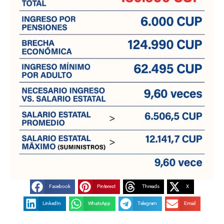
Facebook
Pinterest
Threads
X
LinkedIn
WhatsApp
Telegram
Email