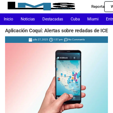
Reporta
W
Inicio
Noticias
Destacadas
Cuba
Miami
Ent
Aplicación Coquí: Alertas sobre redadas de ICE
julio 27, 2025
1:57 pm
No Comments