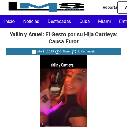
Reporta
W
Inicio
Noticias
Destacadas
Cuba
Miami
Ent
Yailin y Anuel: El Gesto por su Hija Cattleya:
Causa Furor
julio 31, 2025
3:50 pm
No Comments