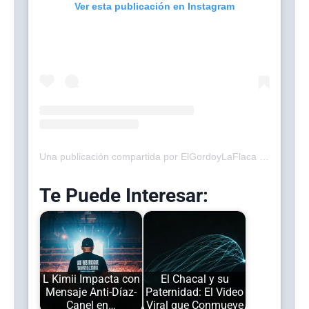
Ver esta publicación en Instagram
Una publicación compartida por ElGordoyLaFlaca (@elgordoylaflaca)
Te Puede Interesar:
L Kimii Impacta con
El Chacal y su
Mensaje Anti-Díaz-
Paternidad: El Video
Canel en…
Viral que Conmueve