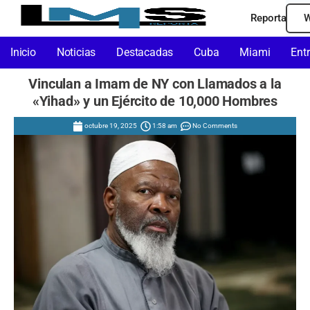
Reporta
W
Inicio
Noticias
Destacadas
Cuba
Miami
Ent
Vinculan a Imam de NY con Llamados a la
«Yihad» y un Ejército de 10,000 Hombres
octubre 19, 2025
1:58 am
No Comments