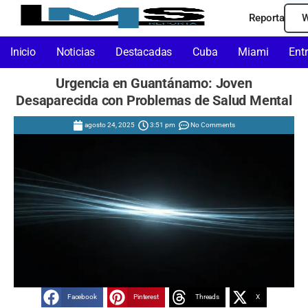
Reporta
W
Inicio
Noticias
Destacadas
Cuba
Miami
Ent
Urgencia en Guantánamo: Joven
Desaparecida con Problemas de Salud Mental
agosto 24, 2025
3:51 pm
No Comments
Facebook
Pinterest
Threads
X