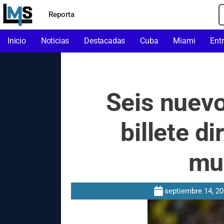
Reporta
Inicio
Noticias
Destacadas
Cuba
Miami
Ent
Seis nuevo
billete di
mun
septiembre 14, 2