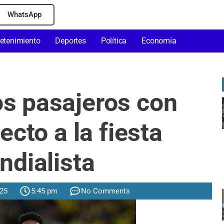
WhatsApp
retenimiento
Deportes
Política
Economía
s pasajeros con
recto a la fiesta
dialista
025
5:45 pm
No Comments