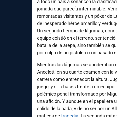
a todo un país a soñar con la clasifica
jornada que parecía interminable. Venez
remontadas visitantes y un póker de Lu
de inesperado héroe amarillo y verdugo
Un segundo tiempo de lágrimas, donde 
equipo existió en el terreno, sentenció
batalla de la arepa, sino también se
por culpa de un pistolero con pasado en
Mientras las lágrimas se apoderaban de 
Ancelotti en su cuarto examen con la 
carrera como entrenador: la altura. Ju
juego, y si lo haces frente a un equipo
polémico penal transformado por Miguel
una afición. Y aunque en el papel era u
salido de la nada, y de no ser por un A
matices de
tragedia
. La segunda mitad