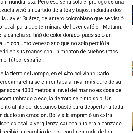
ción mundialista. Pero eso sería solo el prólogo de una
uela vivió un partido de altos y bajos, incluidas dos
is Javier Suárez, delantero colombiano que se vistió
 local, para que terminara de llover café en Maturín.
la cancha se tiñó de color dorado, pues solo un
 a un conjunto venezolano que no solo perdió la
 quedó en sus manos con un montón de sueños rotos
 el fútbol español.
la tierra del Joropo, en el Alto boliviano Carlo
verdeamarelha se enfrentaba al rival más duro de su
gar sobre 4000 metros al nivel del mar no es cosa de
 acostumbrado a eso, la derrota se pinta sola. Un
ito al filo del descanso bastó para despertar a toda
n duelo sin emoción, Bolivia le imprimió un extra
llison colosal la vergüenza carioca hubiera alcanzado
 recibió un cambio de look con la entrada de los