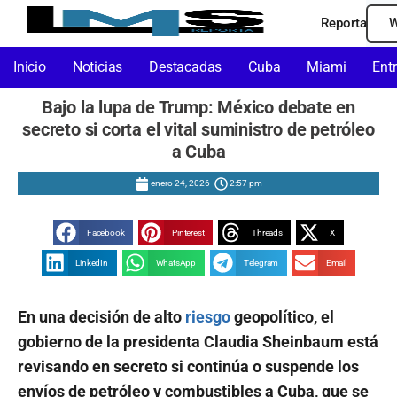
Reporta
W
Inicio
Noticias
Destacadas
Cuba
Miami
Ent
Bajo la lupa de Trump: México debate en
secreto si corta el vital suministro de petróleo
a Cuba
enero 24, 2026
2:57 pm
Facebook
Pinterest
Threads
X
LinkedIn
WhatsApp
Telegram
Email
En una decisión de alto
riesgo
geopolítico, el
gobierno de la presidenta Claudia Sheinbaum está
revisando en secreto si continúa o suspende los
envíos de petróleo y combustibles a Cuba, que se