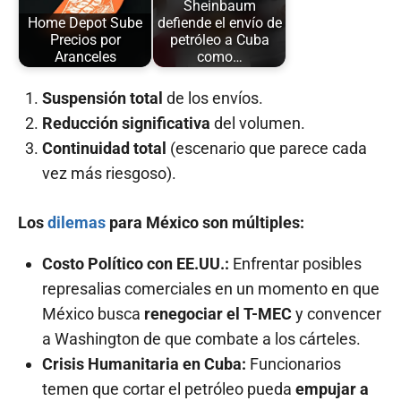
Sheinbaum
Home Depot Sube
defiende el envío de
Precios por
petróleo a Cuba
Aranceles
como…
Suspensión total
de los envíos.
Reducción significativa
del volumen.
Continuidad total
(escenario que parece cada
vez más riesgoso).
Los
dilemas
para México son múltiples:
Costo Político con EE.UU.:
Enfrentar posibles
represalias comerciales en un momento en que
México busca
renegociar el T-MEC
y convencer
a Washington de que combate a los cárteles.
Crisis Humanitaria en Cuba:
Funcionarios
temen que cortar el petróleo pueda
empujar a