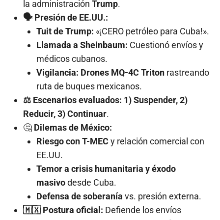
la administración
Trump
.
🗣️ Presión de EE.UU.:
Tuit de Trump:
«¡CERO petróleo para Cuba!».
Llamada a Sheinbaum:
Cuestionó envíos y
médicos cubanos.
Vigilancia:
Drones MQ-4C Triton
rastreando
ruta de buques mexicanos.
⚖️ Escenarios evaluados:
1) Suspender, 2)
Reducir, 3) Continuar
.
🤔
Dilemas de México:
Riesgo con T-MEC
y relación comercial con
EE.UU.
Temor a crisis humanitaria y éxodo
masivo
desde Cuba.
Defensa de soberanía
vs. presión externa.
🇲🇽 Postura oficial:
Defiende los envíos