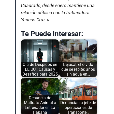
Cuadrado, desde enero mantiene una
relación pública con la trabajadora
Yaneris Cruz.»
Te Puede Interesar:
Ola de Despidos en
Bejucal, el olvido
EE.UU.: Causas y
que se repite: años
Desafíos para 2025
sin agua en…
Denuncia de
Maltrato Animal a
Denuncian a jefe de
Entrenador en La
operaciones de
Habana
Transporte…