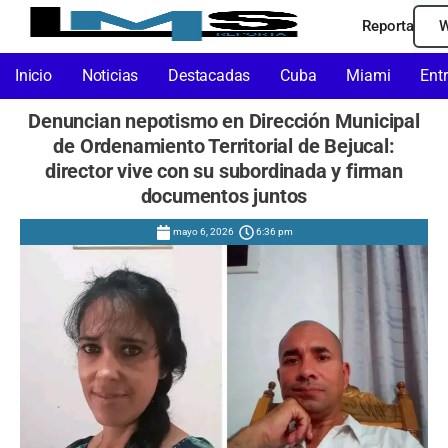
Reporta
W
Inicio
Noticias
Destacadas
Cuba
Miami
Ent
Denuncian nepotismo en Dirección Municipal
de Ordenamiento Territorial de Bejucal:
director vive con su subordinada y firman
documentos juntos
mayo 6, 2026
6:36 pm