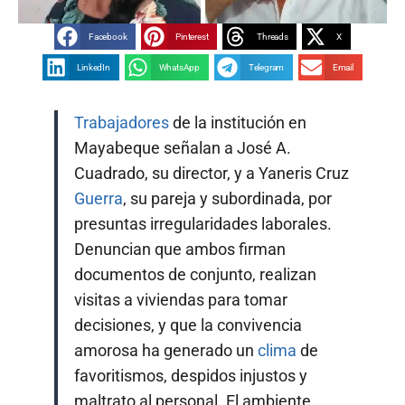
Facebook
Pinterest
Threads
X
LinkedIn
WhatsApp
Telegram
Email
Trabajadores
de la institución en
Mayabeque señalan a José A.
Cuadrado, su director, y a Yaneris Cruz
Guerra
, su pareja y subordinada, por
presuntas irregularidades laborales.
Denuncian que ambos firman
documentos de conjunto, realizan
visitas a viviendas para tomar
decisiones, y que la convivencia
amorosa ha generado un
clima
de
favoritismos, despidos injustos y
maltrato al personal. El ambiente