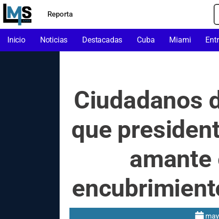
Reporta
Inicio
Noticias
Destacadas
Cuba
Miami
Ent
Ciudadanos d
que president
amante 
encubrimient
may