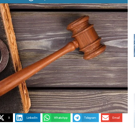
X
LinkedIn
WhatsApp
Telegram
Email