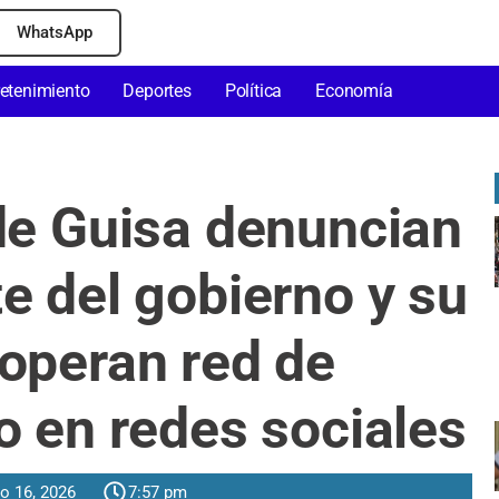
WhatsApp
retenimiento
Deportes
Política
Economía
e Guisa denuncian
e del gobierno y su
operan red de
o en redes sociales
o 16, 2026
7:57 pm