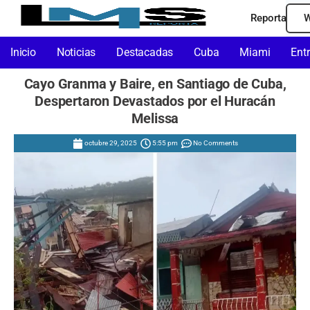
Reporta
W
Inicio
Noticias
Destacadas
Cuba
Miami
Ent
Cayo Granma y Baire, en Santiago de Cuba,
Despertaron Devastados por el Huracán
Melissa
octubre 29, 2025
5:55 pm
No Comments