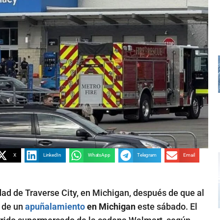
X
LinkedIn
WhatsApp
Telegram
Email
dad de Traverse City, en Michigan, después de que al
 de un
apuñalamiento
en Michigan
este sábado. El