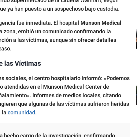
urrido supermercado de la cadena Walmart, según
que ya han puesto a un sospechoso bajo custodia.
gencia fue inmediata. El hospital
Munson Medical
 la zona, emitió un comunicado confirmando la
nción a las víctimas, aunque sin ofrecer detalles
caso.
e las Víctimas
s sociales, el centro hospitalario informó: «Podemos
do atendidas en el Munson Medical Center de
uñalamiento». Informes de medios locales, citando
ugieren que algunas de las víctimas sufrieron heridas
a la
comunidad
.
a hecho cargo de la investigación, confirmando