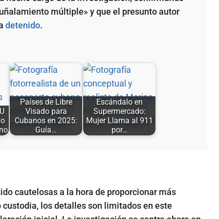
puñalamiento múltiple» y que el presunto autor
ra
detenido
.
Países de Libre
Escándalo en
UU
Visado para
Supermercado:
go
Cubanos en 2025:
Mujer Llama al 911
no
Guía…
por…
ido cautelosas a la hora de proporcionar más
custodia, los detalles son limitados en este