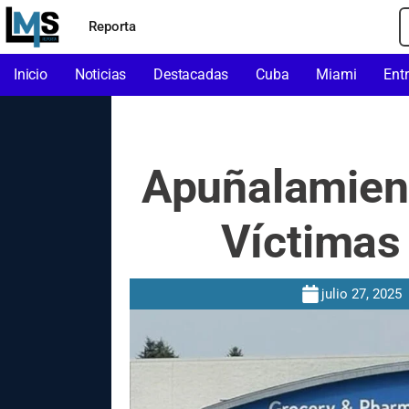
Reporta
Inicio
Noticias
Destacadas
Cuba
Miami
Ent
Apuñalamient
Víctimas
julio 27, 2025